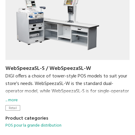
WebSpeezaSL-S / WebSpeezaSL-W
DIGI offers a choice of tower-style POS models to suit your
store's needs. WebSpeezaSL-W is the standard dual-
operator model, while WebSpeezaSL-S is for single-operator
use.
... more
WebSpeezaSL-W supports DIGI's unique single-operator-3-
Retail
customer operating mode. This allows a single operator to
Product categories
handle up to three customer transactions at the same time.
POS pour la grande distribution