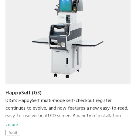
HappySelf (G3)
DIGI's HappySelf multi-mode self-checkout register
continues to evolve, and now features a new easy-to-read,
easy-to-use vertical LCD screen. A variety of installation
variations have been created to meet diverse store
... more
requirements.
Retail