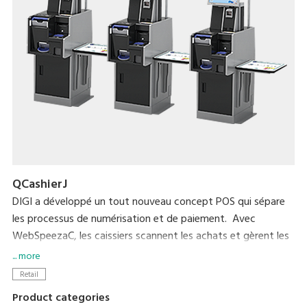
QCashierJ
DIGI a développé un tout nouveau concept POS qui sépare
les processus de numérisation et de paiement. Avec
WebSpeezaC, les caissiers scannent les achats et gèrent les
réductions. Avec QCashier, les acheteurs gèrent les
... more
paiements eux-mêmes. Laisser la gestion des paiements aux
Retail
acheteurs augmente considérablement la productivité en
Product categories
caisse d’environ 160% (mesure DIGI).