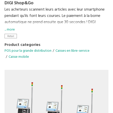
DIGI Shop&Go
Les acheteurs scannent leurs articles avec leur smartphone
pendant qu’ils font leurs courses. Le paiement à la borne
automatique ne prend ensuite que 30 secondes ! DIGI
Shop&Go réinvente l’expérience commerciale en réduisant
... more
considérablement l’une des principales sources de stress
Retail
pour les acheteurs : faire la queue en caisse.
Product categories
POS pour la grande distribution
Caisses en libre-service
Caisse mobile