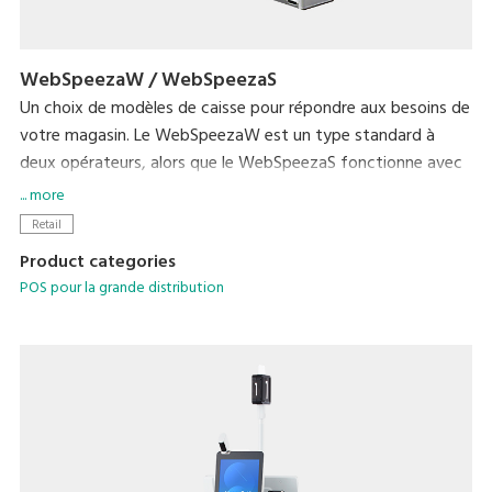
WebSpeezaW / WebSpeezaS
Un choix de modèles de caisse pour répondre aux besoins de
votre magasin. Le WebSpeezaW est un type standard à
deux opérateurs, alors que le WebSpeezaS fonctionne avec
un seul opérateur.
... more
Le WebSpeezaW possède le mode 3 clients à opérateur
Retail
unique de DIGI. Ceci permet aux transactions de trois clients
Product categories
maximum d'être mises en file d'attente par un seul
POS pour la grande distribution
opérateur.