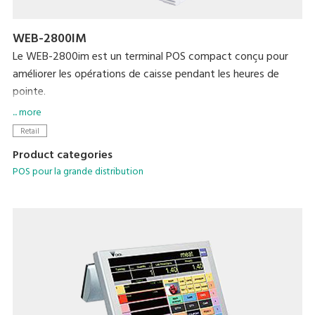
WEB-2800IM
Le WEB-2800im est un terminal POS compact conçu pour
améliorer les opérations de caisse pendant les heures de
pointe.
- Écran tactile 15 pouces facile à voir
... more
- Imprimante thermique intégrée avec une vitesse max. de
Retail
300 mm/sec
Product categories
- Affichage client graphique VFD à contraste élevé
POS pour la grande distribution
- Clavier étanche
- Les systèmes d'applications MaxPos et MaxChain prennent
en charge la gestion de différentes informations sur une base
de mise en réseau.