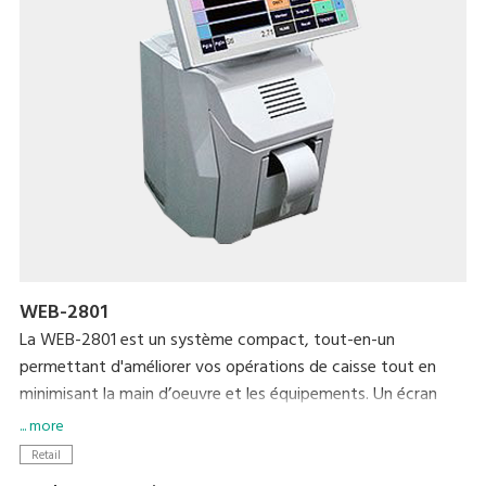
WEB-2801
La WEB-2801 est un système compact, tout-en-un
permettant d'améliorer vos opérations de caisse tout en
minimisant la main d’oeuvre et les équipements. Un écran
tactile 12 pouces et une imprimante thermique intégrée
... more
rendent vos opérations quotidiennes simples et faciles. Un
Retail
dispositif graphique VFD à contraste élevé a été adapté