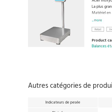
Acier inoxy
La plus gran
Matériel en
Batterie re
... more
Retail
In
Product ca
Balances ét
Autres catégories de produ
Indicateurs de pesée