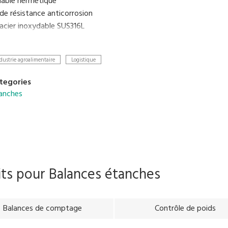
dable hermétique
de résistance anticorrosion
 acier inoxydable SUS316L
chargeable incorporée et adaptateur AC
dustrie agroalimentaire
Logistique
tegories
anches
its pour
Balances étanches
Balances de comptage
Contrôle de poids