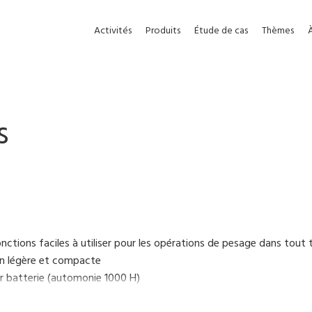
Activités
Produits
Étude de cas
Thèmes
s
nctions faciles à utiliser pour les opérations de pesage dans tou
n légère et compacte
ur batterie (automonie 1000 H)
n IP65