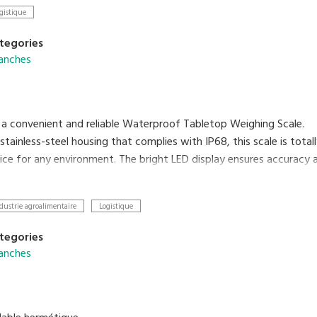
LCD à 6 chiffres
gistique
tegories
anches
 a convenient and reliable Waterproof Tabletop Weighing Scale.
 stainless-steel housing that complies with IP68, this scale is tot
ce for any environment. The bright LED display ensures accuracy an
d its low profile makes loading and unloading objects faster and ea
dustrie agroalimentaire
Logistique
tegories
anches