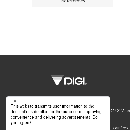
Plateformes
DIGI FRANCE SA
ZA Central Parc 4 Allée du Sanglier 93421 Vill
Support
Contact
Carrières