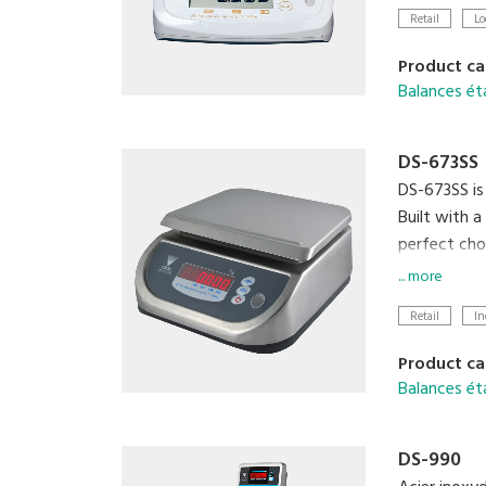
- Affichage 
Retail
Lo
Product ca
Balances ét
DS-673SS
DS-673SS is
Built with a
perfect choi
settings, an
... more
Retail
In
Product ca
Balances ét
DS-990