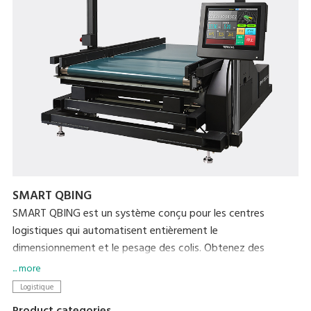
SMART QBING
SMART QBING est un système conçu pour les centres
logistiques qui automatisent entièrement le
dimensionnement et le pesage des colis. Obtenez des
mesures rapides et précises en passant simplement les
... more
articles sur le convoyeur. Dans un premier temps, SMART
Logistique
QBING peut mesurer des objets dès 5 mm d’épaisseur. Dans