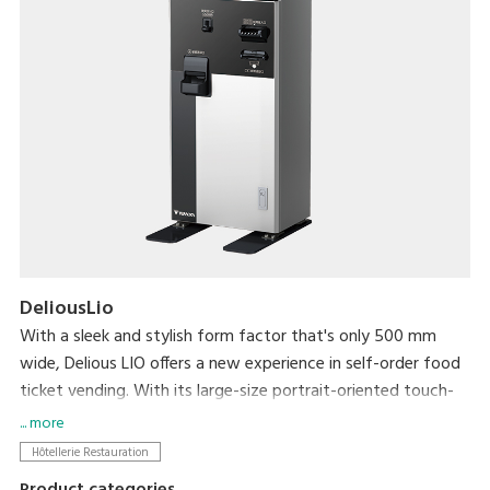
DeliousLio
With a sleek and stylish form factor that's only 500 mm
wide, Delious LIO offers a new experience in self-order food
ticket vending. With its large-size portrait-oriented touch-
panel, an industry first, Delious LIO makes self-ordering a
... more
delight. Not only can it help resolve serving personnel
Hôtellerie Restauration
shortages that the hospitality industry currently faces, its