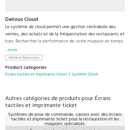
Delious Cloud
Le système de cloud permet une gestion centralisée des
ventes, des achats et de la fréquentation des restaurants et
bars. Rechercher la performance de votre magasin en temps
réel.
... more
Accessible depuis n'importe quel emplacement, sans avoir
Hôtellerie Restauration
besoin de serveurs coûteux.
Product categories
Écrans tactiles et imprimante ticket
Système Cloud
Autres catégories de produits pour
Écrans
tactiles et imprimante ticket
Systèmes de prise de commande, caisses avec des écrans
tactiles et imprimante ticket pour la restauration et les
magasins spécialisés.