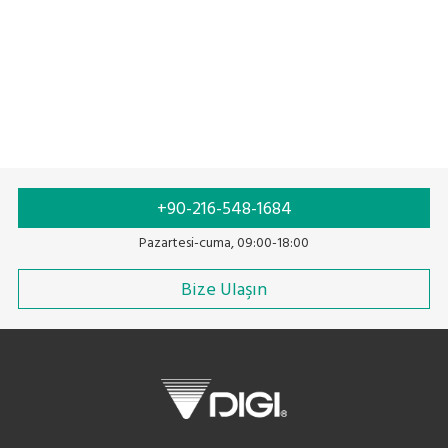
Linerless
Tart-Paketle-Etiketle Sistemi
+90-216-548-1684
Pazartesi-cuma, 09:00-18:00
Bize Ulaşın