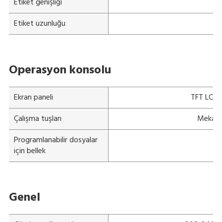
Etiket genişliği
Etiket uzunluğu
Operasyon konsolu
Ekran paneli
TFT LCD r
Çalışma tuşları
Mekanik
Programlanabilir dosyalar
için bellek
Genel