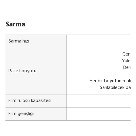
Sarma
Sarma hızı
Genişli
Yüksekl
Derinl
Paket boyutu
Her bir boyutun maks
Sarılabilecek pake
Film rulosu kapasitesi
Film genişliği