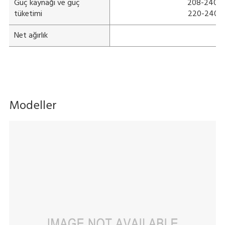
Güç kaynağı ve güç
208-240 V;
tüketimi
220-240 V;
Net ağırlık
Y
Modeller