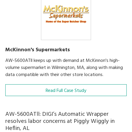
McKinnon's Supermarkets
AW-5600ATll keeps up with demand at McKinnon's high-
volume supermarket in Wilmington, MA, along with making
data compatible with their other store locations.
Read Full Case Study
AW-5600ATll: DIGI’s Automatic Wrapper
resolves labor concerns at Piggly Wiggly in
Heflin, AL