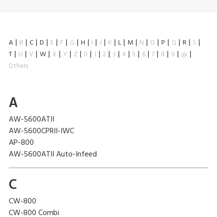
A
B
C
D
E
F
G
H
I
J
K
L
M
N
O
P
Q
R
S
T
U
V
W
X
Y
Z
0
1
2
3
4
5
6
7
8
9
@
Others
A
AW-5600ATII
AW-5600CPRII-IWC
AP-800
AW-5600ATII Auto-Infeed
C
CW-800
CW-800 Combi