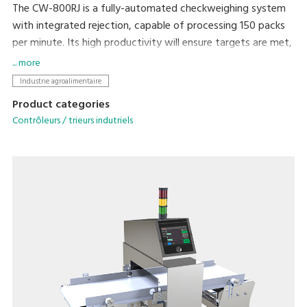
The CW-800RJ is a fully-automated checkweighing system
with integrated rejection, capable of processing 150 packs
per minute. Its high productivity will ensure targets are met,
whilst your brand is protected by ensuring target weight is
... more
met.
Industrie agroalimentaire
Product categories
Contrôleurs / trieurs indutriels