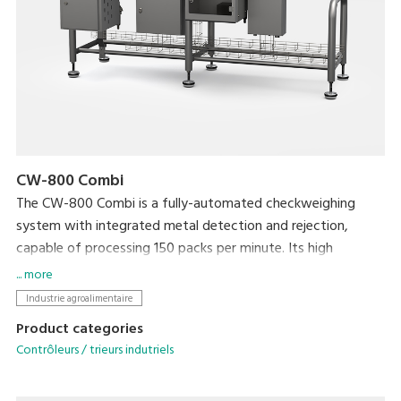
CW-800 Combi
The CW-800 Combi is a fully-automated checkweighing
system with integrated metal detection and rejection,
capable of processing 150 packs per minute. Its high
productivity will ensure targets are met, whilst your brand is
... more
protected by ensuring target weight is met and foreign
Industrie agroalimentaire
contaminants are kept out.
Product categories
Contrôleurs / trieurs indutriels