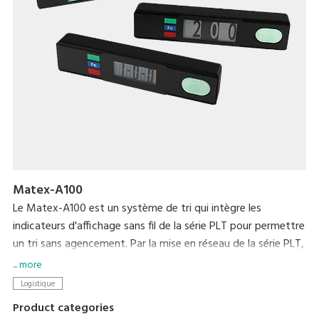
Matex-A100
Le Matex-A100 est un système de tri qui intègre les
indicateurs d'affichage sans fil de la série PLT pour permettre
un tri sans agencement. Par la mise en réseau de la série PLT,
des imprimantes de la série GP et des dispositifs de
... more
terminaux, via le logiciel d'emballage original DIGI, il s’agit
Logistique
d’un système rentable. L'agencement ou l'emplacement du
Product categories
tri peut facilement être modifié du fait que les composants