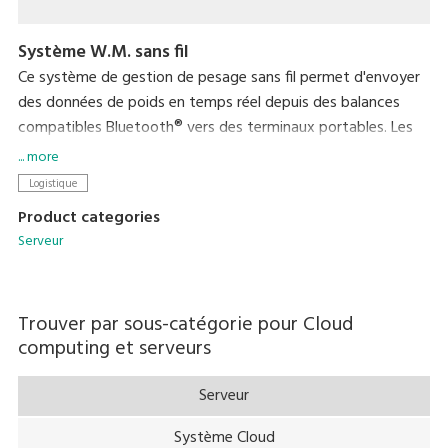
Système W.M. sans fil
Ce système de gestion de pesage sans fil permet d'envoyer
des données de poids en temps réel depuis des balances
compatibles Bluetooth® vers des terminaux portables. Les
données de poids collectées peuvent alors facilement être
... more
transférées vers un ordinateur via le support du terminal
Logistique
portable. Cela élimine le travail de saisie de données et
Product categories
permet d'assurer une gestion des données rapide et précise.
Serveur
Trouver par sous-catégorie pour
Cloud
computing et serveurs
Serveur
Système Cloud