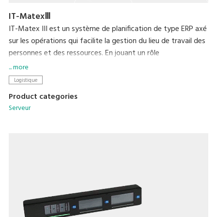
IT-MatexⅢ
IT-Matex III est un système de planification de type ERP axé
sur les opérations qui facilite la gestion du lieu de travail des
personnes et des ressources. En jouant un rôle
complémentaire dans l'ERP en servant d'interface avec le
... more
milieu de travail, il répond à une série de questions en
Logistique
permettant le contrôle des stocks plus pointu, une plus
Product categories
grande productivité dans la sélection et la rationalisation de
Serveur
la gestion de production.