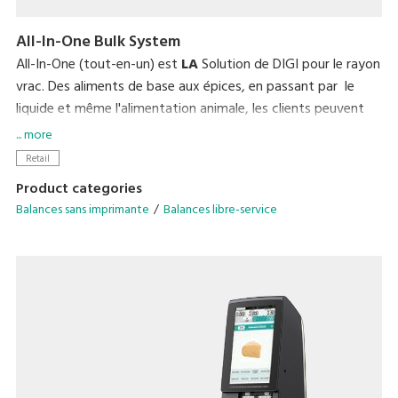
All-In-One Bulk System
All-In-One (tout-en-un) est
LA
Solution de DIGI pour le rayon
vrac. Des aliments de base aux épices, en passant par le
liquide et même l'alimentation animale, les clients peuvent
visualiser le poids et le prix des produits en temps réel
... more
directement sur les balances tout en achetant uniquement
Retail
la quantité dont ils ont besoin.
Product categories
La Solution All-In-One affiche le poids/prix à payer sur le
Balances sans imprimante
Balances libre-service
même principe qu'une pompe de station service, ainsi vous
pouvez décider d'acheter 300gr d'un produit ou d'en prendre
pour 5€, les clients ont la maitrise de la quantité selon leur
besoin!