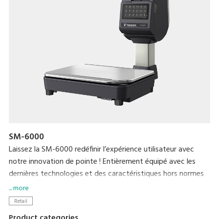
SM-6000
Laissez la SM-6000 redéfinir l’expérience utilisateur avec
notre innovation de pointe ! Entièrement équipé avec les
dernières technologies et des caractéristiques hors normes
qui offrente une praticité et une efficacité pour vous
... more
utilisateurs comme pour vos clients. Augmentez votre chiffre
Retail
d'affaires et votre notoriété grâce à l’affichage de 15'' d'une
Product categories