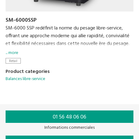
SM-6000SSP
SM-6000 SSP redéfinit la norme du pesage libre-service,
offrant une approche moderne qui allie rapidité, convivialité
et flexibilité nécessaires dans cette nouvelle ère du pesage.
Aujourd'hui, les consommateurs veulent utiliser des
... more
contenants réutilisable et acheter la quantité dont ils ont
Retail
besoin, pour réduire la perte de nourriture et les déchets
Product categories
plastiques des contenants à usage unique. SM-6000 SSP est
Balances libre-service
une balance libre-service facile à utiliser qui soutient le mode
de vie écologique des consommateurs grace à BYOC
01 56 48 06 06
Informations commerciales