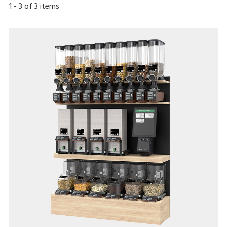
1
-
3
of
3
items