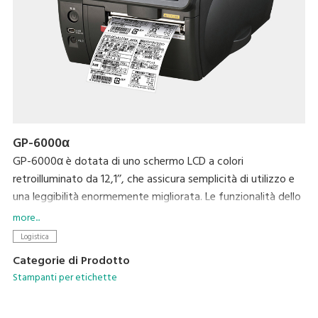
GP-6000α
GP-6000α è dotata di uno schermo LCD a colori
retroilluminato da 12,1’’, che assicura semplicità di utilizzo e
una leggibilità enormemente migliorata. Le funzionalità dello
schermo permettono di ridurre gli errori nell'inserimento dei
more...
dati ed è inoltre possibile visualizzare dei video per la
Logistica
risoluzione degli errori. E’ possibile registrare fino a 5000
Categorie di Prodotto
articoli nella sua memoria da 4 MB. I dati grafici possono
Stampanti per etichette
essere salvati tramite una scheda SD. Tutti i passaggi, dalla
progettazione alla stampa, possono essere effettuati con