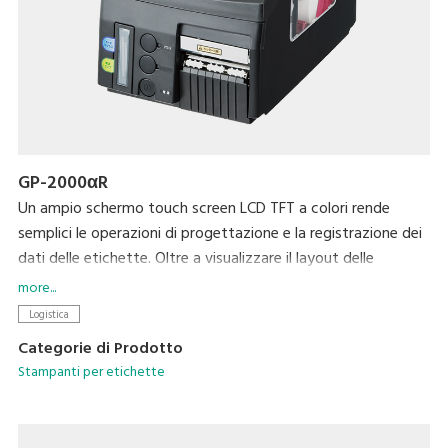
GP-2000αR
Un ampio schermo touch screen LCD TFT a colori rende
semplici le operazioni di progettazione e la registrazione dei
dati delle etichette. Oltre a visualizzare il layout delle
etichette e a controllarne il contenuto sullo schermo, si
more...
riducono gli errori grazie a dei segnali acustici, che avvertono
Logistica
in caso di inserimento scorretto dei dati.
Categorie di Prodotto
Una risoluzione di stampa di 12 dot/mm (300 dpi) assicura
Stampanti per etichette
una stampa nitida anche per i caratteri più piccoli. Grazie alle
sue funzioni di connessione con le bilance DIGI e al supporto
di numerosi codici a barre, questa stampante si presta