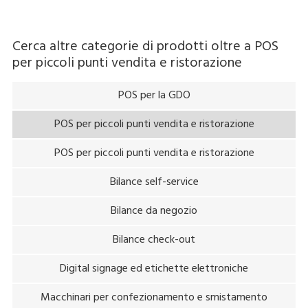
reducing crowding and contamination by touch. Another
plus of the system is that it gives you the flexibility of easily
Cerca altre categorie di prodotti oltre a
POS
changing between semi-self-checkout and full-self-
per piccoli punti vendita e ristorazione
checkout operation after the pandemic has subsided.
POS per la GDO
POS per piccoli punti vendita e ristorazione
POS per piccoli punti vendita e ristorazione
Bilance self-service
Bilance da negozio
Bilance check-out
Digital signage ed etichette elettroniche
Macchinari per confezionamento e smistamento