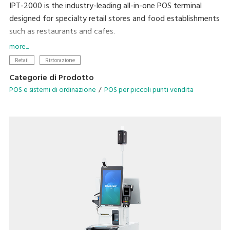
IPT-2000 is the industry-leading all-in-one POS terminal
designed for specialty retail stores and food establishments
such as restaurants and cafes.
more...
Modernise your business with the latest DIGI technologies
Retail
Ristorazione
designed to streamline your operational needs.
Categorie di Prodotto
POS e sistemi di ordinazione
POS per piccoli punti vendita
• Configurable operation menu and table management
system
• Avenue for in-store promotions on customer display
• Scalable configuration with cloud backend-solutions
• Compatible for quick serve and dine-in application
• Supports multiple languages