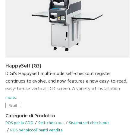
HappySelf (G3)
DIGI's HappySelf multi-mode self-checkout register
continues to evolve, and now features a new easy-to-read,
easy-to-use vertical LCD screen. A variety of installation
variations have been created to meet diverse store
more...
requirements.
Retail
Self-checkout requires minimal staff without the need for
Categorie di Prodotto
direct interaction with shoppers and cashless payment
POS per la GDO
Self-checkout
Sistemi self check-out
means there is no handling of cash. So, this can contribute
POS per piccoli punti vendita
to preventing the spread of coronavirus infection by