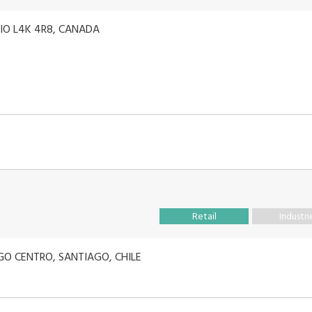
IO L4K 4R8, CANADA
Retail
Industri
GO CENTRO, SANTIAGO, CHILE