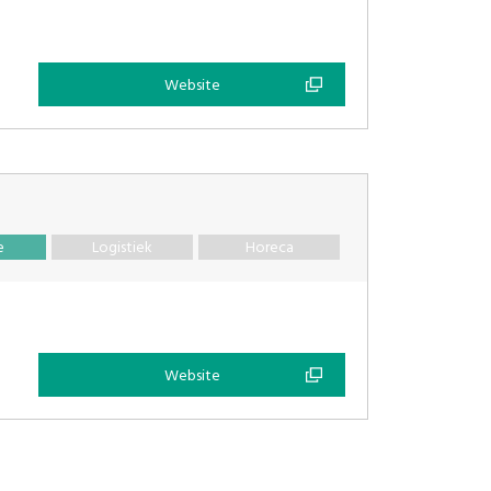
Website
e
Logistiek
Horeca
Website