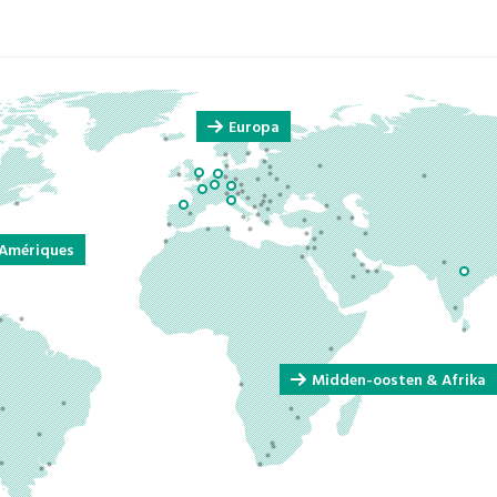
Europa
Amériques
Midden-oosten & Afrika