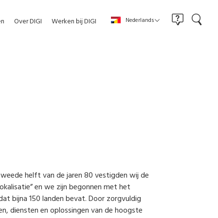
Nederlands
en
Over DIGI
Werken bij DIGI
g
weede helft van de jaren 80 vestigden wij de
lokalisatie” en we zijn begonnen met het
dat bijna 150 landen bevat. Door zorgvuldig
en, diensten en oplossingen van de hoogste