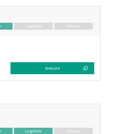
e
Logistiek
Horeca
Website
e
Logistiek
Horeca