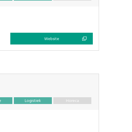
Website
e
Logistiek
Horeca