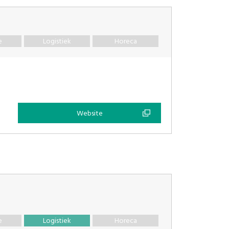
e
Logistiek
Horeca
Website
e
Logistiek
Horeca