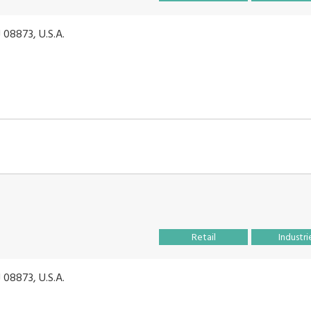
08873, U.S.A.
Retail
Industri
08873, U.S.A.