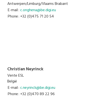
Antwerpen/Limburg/Vlaams Brabant
E-mail
:
c.onghena@be.digi.eu
Phone
: +32 (0)475 71 20 54
Christian Neyrinck
Vente ESL
België
E-mail
:
c.neyrinck@be.digi.eu
Phone
: +32 (0)470 89 22 96