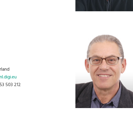
rland
l.digi.eu
 53 503 212