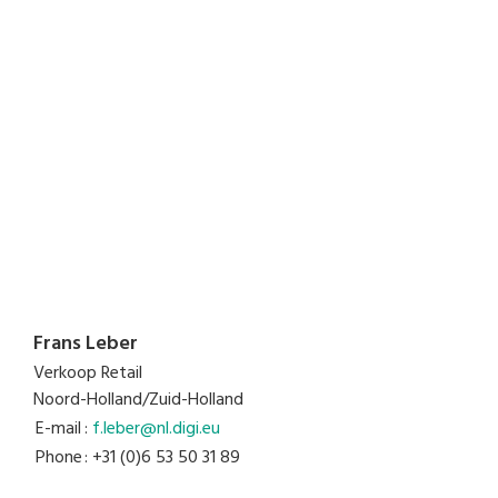
Frans Leber
Verkoop Retail
Noord-Holland/Zuid-Holland
E-mail
:
f.leber@nl.digi.eu
Phone
: +31 (0)6 53 50 31 89