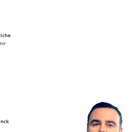
liche
eur
inck