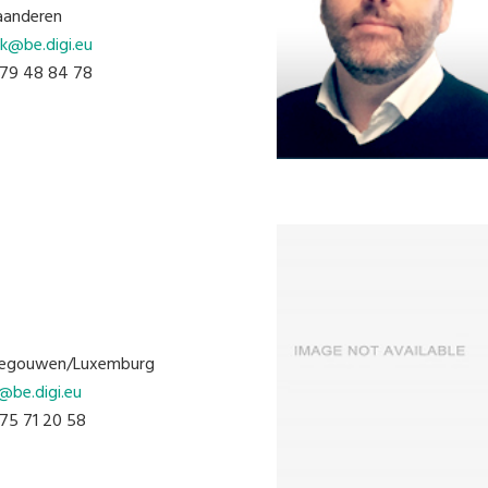
aanderen
ck@be.digi.eu
479 48 84 78
egouwen/Luxemburg
@be.digi.eu
475 71 20 58