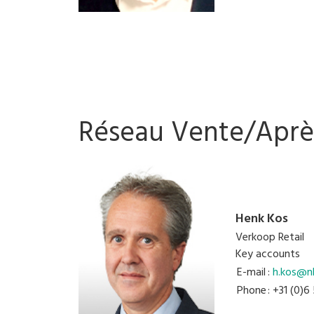
Réseau Vente/Aprè
Henk Kos
Verkoop Retail
Key accounts
E-mail
:
h.kos@nl
Phone
: +31 (0)6