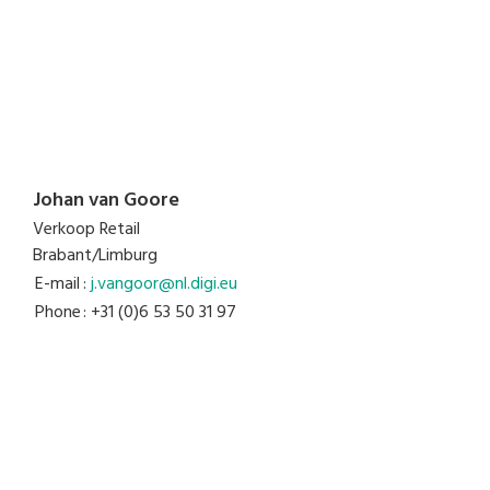
Johan van Goore
Verkoop Retail
Brabant/Limburg
E-mail
:
j.vangoor@nl.digi.eu
Phone
: +31 (0)6 53 50 31 97