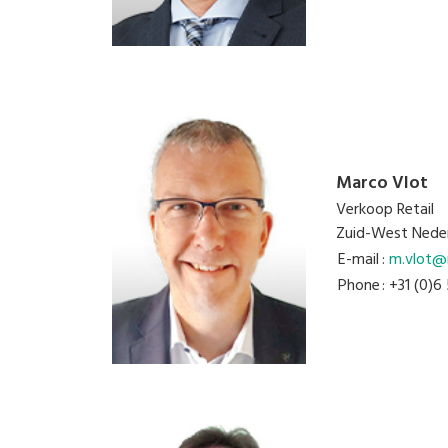
Marco Vlot
Verkoop Retail
Zuid-West Nede
E-mail
:
m.vlot@n
Phone
: +31 (0)6