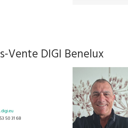
s-Vente DIGI Benelux
.digi.eu
 53 50 31 68