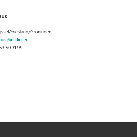
aus
jssel/
Friesland/Groningen
aus@nl.digi.eu
 53 50 31 99