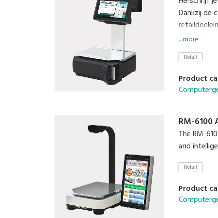
Herschrijf 
Dankzij de 
retaildoelei
... more
Gebruiksvrie
Retail
Schaalbare 
Videoweerga
Product ca
Hoge resolu
Computerge
RM-6100 
The RM-6100 
and intelli
Retail
Product ca
Computerge