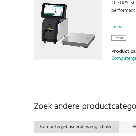
The DPS-500
performance
• Enhance ef
... more
• Accommod
Retail
• Small Foot
• Compatibl
Product ca
Computerge
Zoek andere productcateg
Computergebaseerde weegschalen
W