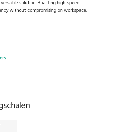
versatile solution. Boasting high-speed
iciency without compromising on workspace.
ow for continuous label printing
ers
gschalen
r