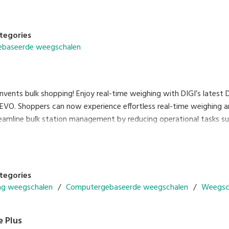
tegories
baseerde weegschalen
vents bulk shopping! Enjoy real-time weighing with DIGI’s latest
REVO. Shoppers can now experience effortless real-time weighing a
reamline bulk station management by reducing operational tasks suc
tegories
ng weegschalen
Computergebaseerde weegschalen
Weegsch
 Plus