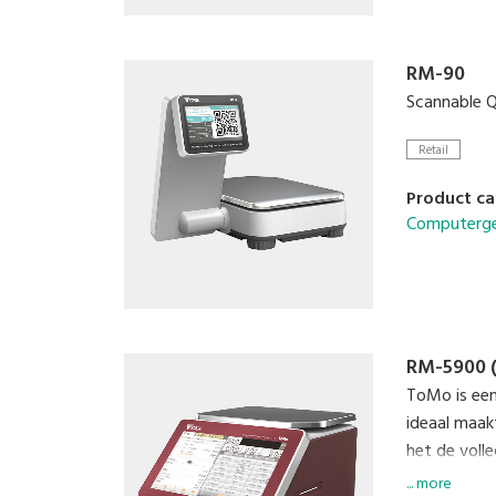
RM-90
Scannable QR
Retail
Product ca
Computerge
RM-5900 
ToMo is een
ideaal maak
het de volle
3 aantrekkeli
... more