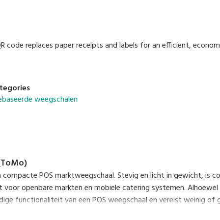
 code replaces paper receipts and labels for an efficient, economi
tegories
baseerde weegschalen
(ToMo)
 compacte POS marktweegschaal. Stevig en licht in gewicht, is c
t voor openbare markten en mobiele catering systemen. Alhoewel k
dige functionaliteit van een POS weegschaal en vereist weinig of ge
jke kleuren.