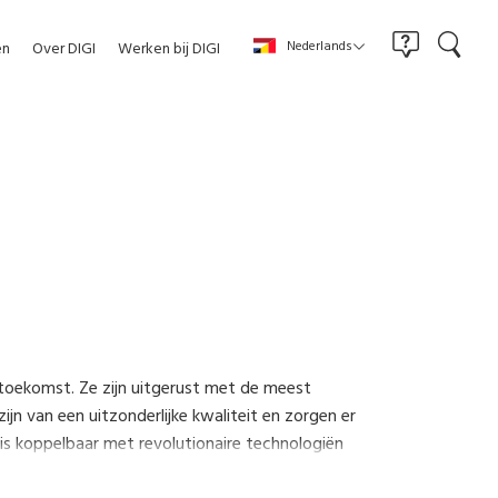
Nederlands
en
Over DIGI
Werken bij DIGI
toekomst. Ze zijn uitgerust met de meest
ijn van een uitzonderlijke kwaliteit en zorgen er
s koppelbaar met revolutionaire technologiën
ardoor eventuele labels niet blijven kleven.