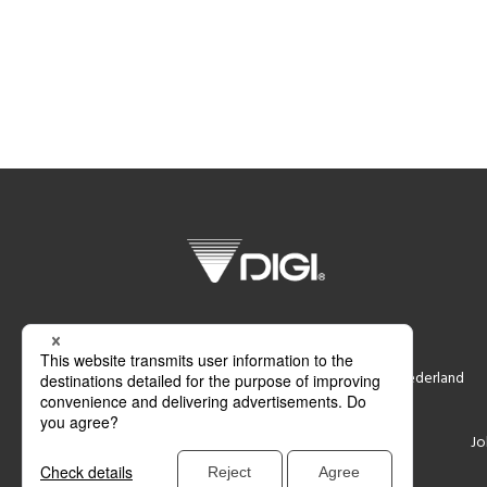
DIGI Nederland B.V.
Smederij 6, 1185 ZR Amstelveen, Nederland
Support
Contacteer ons
Jo