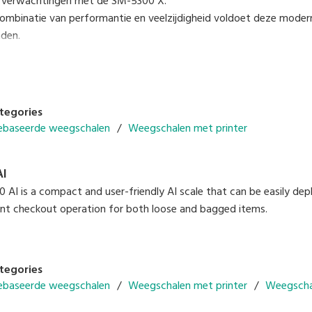
je verwachtingen met de SM-5300 X.
combinatie van performantie en veelzijdigheid voldoet deze moder
nden.
ndelijke en functiegerichte gebruikersinterface
configuratie met toekomstgerichte oplossingen
ve voor in-store promoties en advertenties
tegories
tie 300 dpi-labeldruk
baseerde weegschalen
Weegschalen met printer
AI
AI is a compact and user-friendly AI scale that can be easily deploy
gent checkout operation for both loose and bagged items.
tegories
baseerde weegschalen
Weegschalen met printer
Weegschal