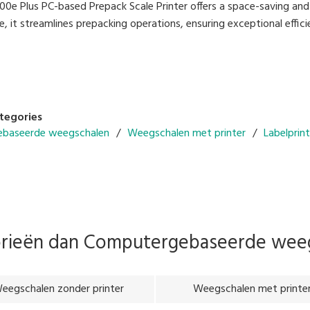
0e Plus PC-based Prepack Scale Printer offers a space-saving and 
, it streamlines prepacking operations, ensuring exceptional eff
ficiency with the Auto Linerless Dispenser Kit, streamlining workfl
ate a wide range of packing needs
print
e With DIGI ESL & POS
tegories
baseerde weegschalen
Weegschalen met printer
Labelprint
orieën dan
Computergebaseerde wee
eegschalen zonder printer
Weegschalen met printe