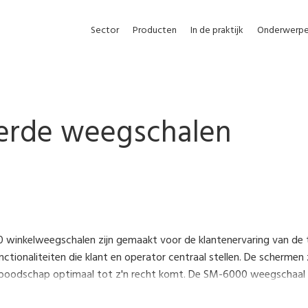
Sector
Producten
In de praktijk
Onderwerp
erde weegschalen
winkelweegschalen zijn gemaakt voor de klantenervaring van de 
tionaliteiten die klant en operator centraal stellen. De schermen z
 boodschap optimaal tot z'n recht komt. De SM-6000 weegschaal i
e en ESL. De schermen zijn gemaakt van een anti-kleef materiaal wa