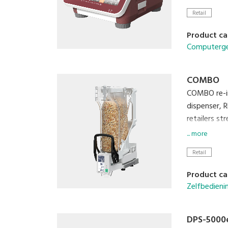
Retail
Product ca
Computerge
COMBO
COMBO re-in
dispenser, 
retailers st
... more
Retail
Product ca
Zelfbedieni
DPS-5000e