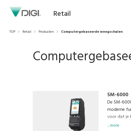
Retail
TOP
Retail
Producten
Computergebaseerde weegschalen
Computergebase
SM-6000
De SM-6000 
moderne func
voor dat je
zoals e.Sens
... more