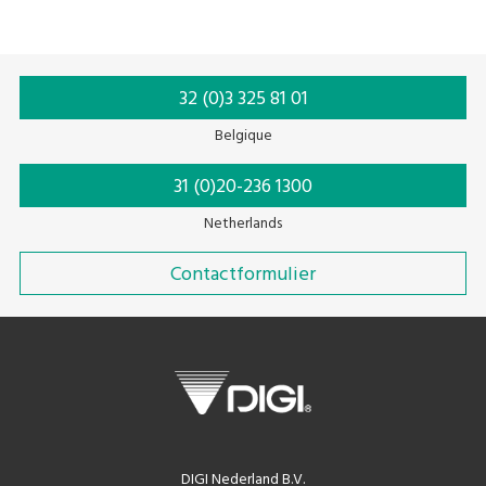
etiketten verminderen dus de milieu-impact van linerafval en
maken etikettering goedkoper en efficiënter.
32 (0)3 325 81 01
Belgique
31 (0)20-236 1300
Netherlands
Contactformulier
DIGI Nederland B.V.