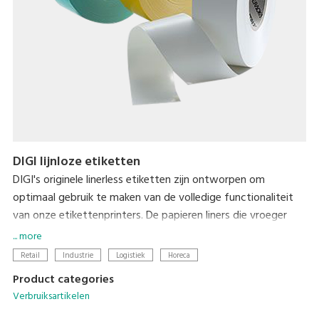
DIGI lijnloze etiketten
DIGI's originele linerless etiketten zijn ontworpen om
optimaal gebruik te maken van de volledige functionaliteit
van onze etikettenprinters. De papieren liners die vroeger
gebruikelijk waren bij het afdrukken van etiketten zijn dus
... more
niet meer nodig. Niet alleen is er geen afval van de liners, de
Retail
Industrie
Logistiek
Horeca
lengte van het etiket wordt ook automatisch aangepast aan
Product categories
de vereiste hoeveelheid informatie op het etiket, waardoor
Verbruiksartikelen
de etiketgrootte tot een minimum wordt beperkt. Linerless