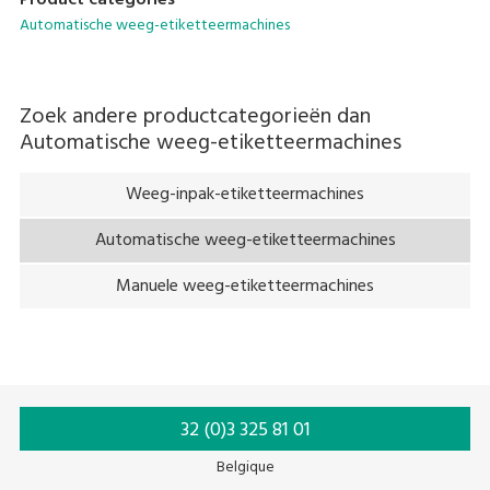
Product categories
gebruiken achter bestaande toestellen zoals bvb MAP-
Automatische weeg-etiketteermachines
toestellen of andere toepassingen van voorverpakking.
Zoek andere productcategorieën dan
Automatische weeg-etiketteermachines
Weeg-inpak-etiketteermachines
Automatische weeg-etiketteermachines
Manuele weeg-etiketteermachines
32 (0)3 325 81 01
Belgique