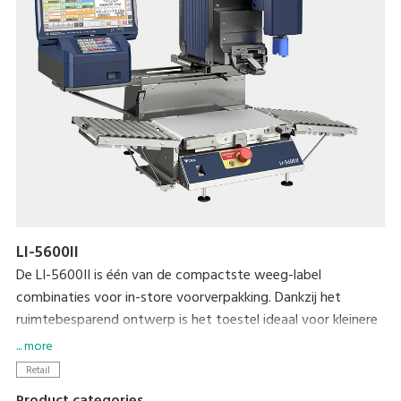
LI-5600II
De LI-5600II is één van de compactste weeg-label
combinaties voor in-store voorverpakking. Dankzij het
ruimtebesparend ontwerp is het toestel ideaal voor kleinere
ateliers. Dit biedt eenvoudige en unieke oplossingen voor
... more
automatisch en semi-automatisch etiketteren. De LI-
Retail
5600Ⅱis ook perfect om als weeg-etiketteer combinatie te