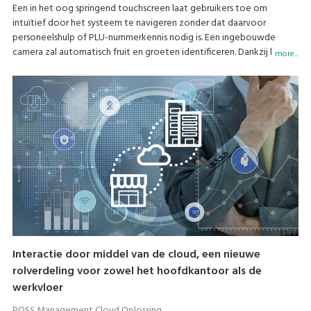
Een in het oog springend touchscreen laat gebruikers toe om
intuïtief door het systeem te navigeren zonder dat daarvoor
personeelshulp of PLU-nummerkennis nodig is. Een ingebouwde
camera zal automatisch fruit en groeten identificeren. Dankzij het
more...
geavanceerde, artificiële en intelligente leersysteem, leert en
verbetert de weegschaal haar nauwkeurigheid naarmate het gebruik
toeneemt.
Interactie door middel van de cloud, een nieuwe
rolverdeling voor zowel het hoofdkantoor als de
werkvloer
POSS Management Cloud Oplossing