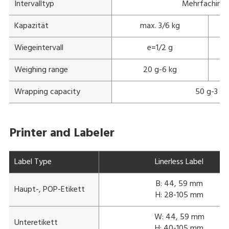
Intervalltyp
Mehrfachinte
Kapazität
max. 3/6 kg
Wiegeintervall
e=1/2 g
Weighing range
20 g-6 kg
Wrapping capacity
50 g-3 kg
Printer and Labeler
Label Type
Linerless Label
B: 44, 59 mm
Haupt-, POP-Etikett
H: 28-105 mm
W: 44, 59 mm
Unteretikett
H: 40-105 mm