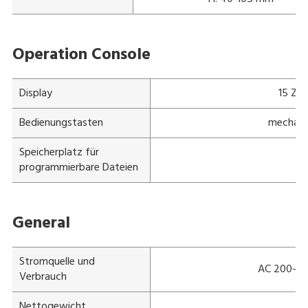
Operation Console
Display
15 Zol
Bedienungstasten
mechani
Speicherplatz für
programmierbare Dateien
General
Stromquelle und
AC 200-240
Verbrauch
Nettogewicht