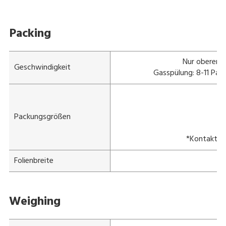
Packing
Nur oberer S
Geschwindigkeit
Gasspülung: 8-11 Pac
Packungsgrößen
*Kontaktier
Folienbreite
Weighing