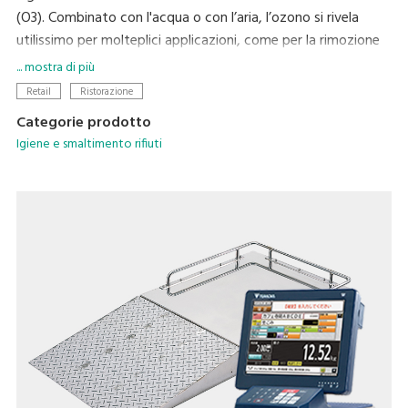
(O3). Combinato con l'acqua o con l’aria, l’ozono si rivela
utilissimo per molteplici applicazioni, come per la rimozione
di muffa e melme batteriche, per mantenere i prodotti come
... mostra di più
la verdura freschi e per tenere lontani parassiti e animali
Retail
Ristorazione
infestanti. L’ozono è molto economico, in quanto viene
Categorie prodotto
prodotto elettricamente dall’ossigeno presente nell’aria.
Igiene e smaltimento rifiuti
Dato che non lascia residui pericolosi, è ecosostenibile e
rappresenta un metodo conveniente per migliorare la
salubrità degli ambienti.