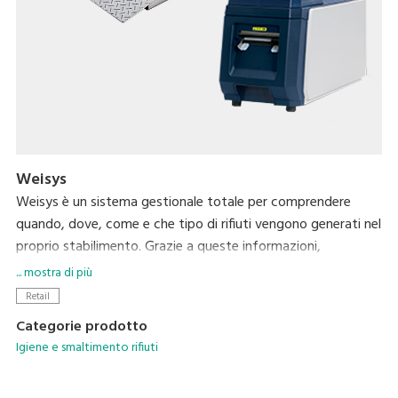
Weisys
Weisys è un sistema gestionale totale per comprendere
quando, dove, come e che tipo di rifiuti vengono generati nel
proprio stabilimento. Grazie a queste informazioni,
visualizzabili per l’analisi su un PC centrale, è possibile ridurre
... mostra di più
il volume totale dei rifiuti prodotti monitorandone la
Retail
produzione nel suo complesso.
Categorie prodotto
Igiene e smaltimento rifiuti