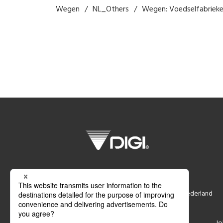
Wegen
NL_Others
Wegen: Voedselfabriek
DIGI Nederland B.V.
Smederij 6, 1185 ZR Amstelveen, Nederland