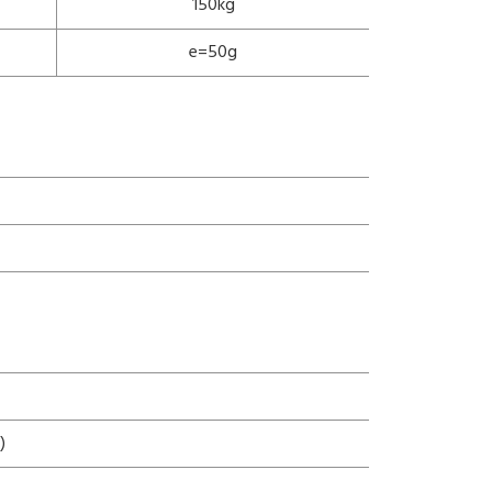
150kg
e=50g
)