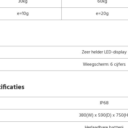
30kg
60kg
e=10g
e=20g
Zeer helder LED-display
Weegscherm: 6 cijfers
ficaties
IP68
380(W) x 590(D) x 750(H
Herlaadbare batterij