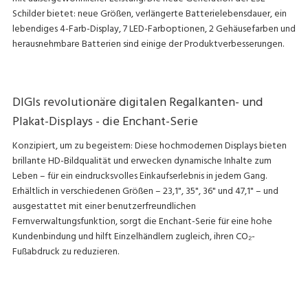
Schilder bietet: neue Größen, verlängerte Batterielebensdauer, ein
lebendiges 4-Farb-Display, 7 LED-Farboptionen, 2 Gehäusefarben und
herausnehmbare Batterien sind einige der Produktverbesserungen.
DIGIs revolutionäre digitalen Regalkanten- und
Plakat-Displays - die Enchant-Serie
Konzipiert, um zu begeistern: Diese hochmodernen Displays bieten
brillante HD-Bildqualität und erwecken dynamische Inhalte zum
Leben – für ein eindrucksvolles Einkaufserlebnis in jedem Gang.
Erhältlich in verschiedenen Größen – 23,1", 35", 36" und 47,1" – und
ausgestattet mit einer benutzerfreundlichen
Fernverwaltungsfunktion, sorgt die Enchant-Serie für eine hohe
Kundenbindung und hilft Einzelhändlern zugleich, ihren CO₂-
Fußabdruck zu reduzieren.