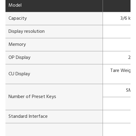
Model
Capacity
3/6 kg
Display resolution
Memory
OP Display
202
Tare Weight 
CU Display
di
SM-
Number of Preset Keys
Standard Interface