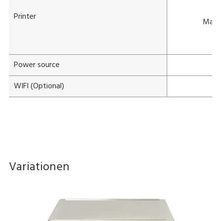
Printer
Max P
Li
Power source
WIFI (Optional)
Variationen