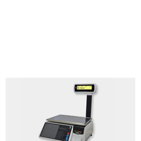
Quick weight stabilization and fast printing
Reliable printing mechanism
Easily programmable with nutritional facts and
traceability information
Connects to a barcode scanner
Quick loading of label/ receipt rolls
Broschüre hier herunterladen