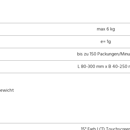
max 6 kg
e= 1g
bis zu 150 Packungen/Min
L 80-300 mm x B 40-250
Gewicht
15" Farb LCD Touchscree