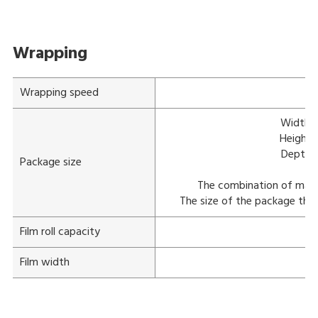
Wrapping
Wrapping speed
Width: 
Height:
Depth: 
Package size
The combination of maxi
The size of the package tha
Film roll capacity
Film width