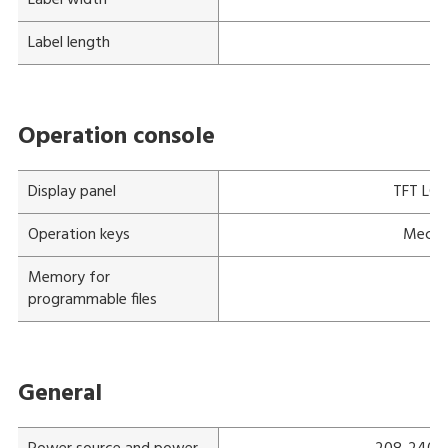
Label width
4
Label length
2
Operation console
Display panel
TFT LCD 
Operation keys
Mechan
Memory for
programmable files
General