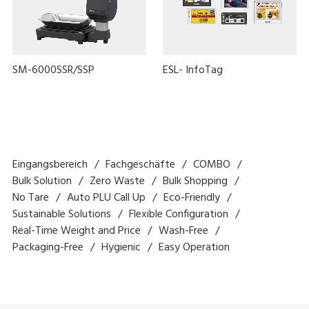
SM-6000SSR/SSP
ESL- InfoTag
Eingangsbereich
Fachgeschäfte
COMBO
Bulk Solution
Zero Waste
Bulk Shopping
No Tare
Auto PLU Call Up
Eco-Friendly
Sustainable Solutions
Flexible Configuration
Real-Time Weight and Price
Wash-Free
Packaging-Free
Hygienic
Easy Operation