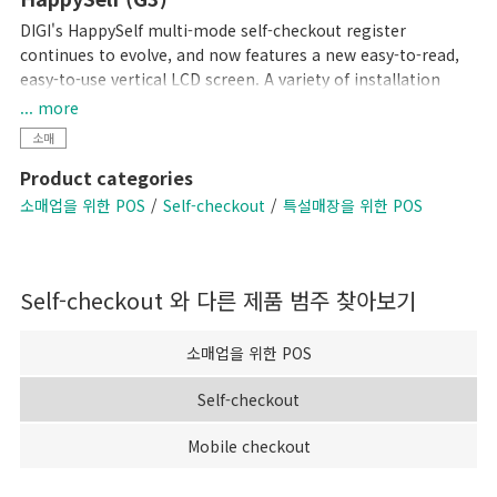
DIGI's HappySelf multi-mode self-checkout register
continues to evolve, and now features a new easy-to-read,
easy-to-use vertical LCD screen. A variety of installation
variations have been created to meet diverse store
... more
requirements.
소매
Self-checkout requires minimal staff without the need for
Product categories
direct interaction with shoppers and cashless payment
means there is no handling of cash. So, this can contribute
소매업을 위한 POS
Self-checkout
특설매장을 위한 POS
to preventing the spread of coronavirus infection by
reducing crowding and contamination by touch. Another
plus of the system is that it gives you the flexibility of easily
Self-checkout
와 다른 제품 범주 찾아보기
changing between semi-self-checkout and full-self-checkout
operation after the pandemic has subsided.
소매업을 위한 POS
Self-checkout
Mobile checkout