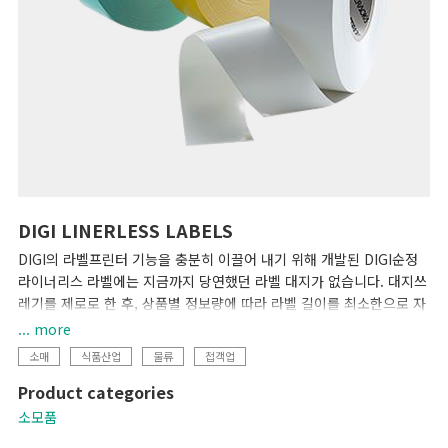
DIGI LINERLESS LABELS
DIGI의 라벨프린터 기능을 충분히 이끌어 내기 위해 개발된 DIGI순정
라이너리스 라벨에는 지금까지 당연했던 라벨 대지가 없습니다. 대지쓰
레기를 제로로 한 후, 상품별 정보량에 따라 라벨 길이를 최소한으로 자
동 조정하기 위해 [대지쓰레기 삭감에 의한 환경부하 저감]과[비용 절감
... more
및 효율화]가 양립합니다.
소매
식품산업
물류
접객업
Product categories
소모품