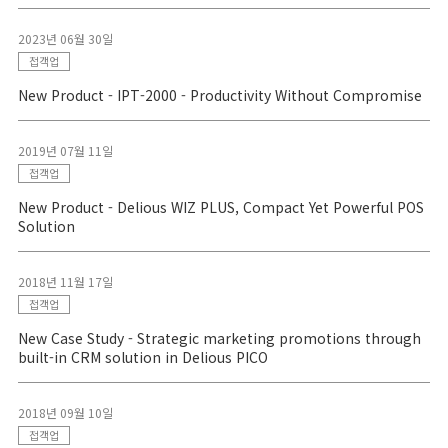
2023년 06월 30일
접객업
New Product - IPT-2000 - Productivity Without Compromise
2019년 07월 11일
접객업
New Product - Delious WIZ PLUS, Compact Yet Powerful POS
Solution
2018년 11월 17일
접객업
New Case Study - Strategic marketing promotions through
built-in CRM solution in Delious PICO
2018년 09월 10일
접객업