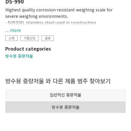
DS-990
Highest quality corrosion-resistant weighing scale for
severe weighing environments.
- SUS316L stainless steel used in construction
- Uses a hermetically sealed stainless steel load cell
... more
- Built-in rechargeable battery and AC adaptor operation
소매
식품산업
물류
Product categories
방수용 중량저울
방수용 중량저울
와 다른 제품 범주 찾아보기
일반적인 중량저울
방수용 중량저울