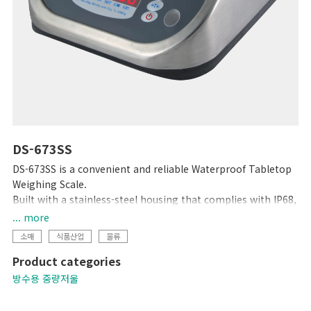
DS-673SS
DS-673SS is a convenient and reliable Waterproof Tabletop
Weighing Scale.
Built with a stainless-steel housing that complies with IP68,
this scale is totally waterproof and washable, making it the
... more
perfect choice for any environment. The bright LED display
소매
식품산업
물류
ensures accuracy and easy visibility, even in dark or
Product categories
underwater settings, and its low profile makes loading and
unloading objects faster and easier.
방수용 중량저울