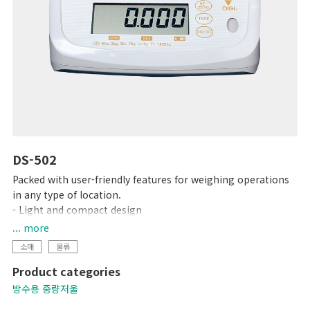
DS-502
Packed with user-friendly features for weighing operations
in any type of location.
- Light and compact design
- IP65 protection
... more
- 6-digit LCD display
소매
물류
- 1,000 hours of continuous use with 4 C-size dry cell
Product categories
batteries
방수용 중량저울