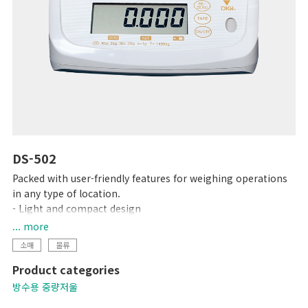
DS-502
Packed with user-friendly features for weighing operations
in any type of location.
- Light and compact design
- IP65 protection
... more
- 6-digit LCD display
소매
물류
- 1,000 hours of continuous use with 4 C-size dry cell
Product categories
batteries
방수용 중량저울