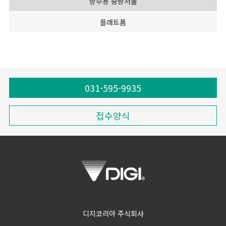
방수용 중량저울
플래트폼
031-595-9935
접수양식
디지코리아 주식회사