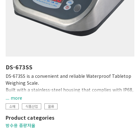
DS-673SS
DS-673SS is a convenient and reliable Waterproof Tabletop
Weighing Scale.
Built with a stainless-steel housing that complies with IP68,
this scale is totally waterproof and washable, making it the
... more
perfect choice for any environment. The bright LED display
소매
식품산업
물류
ensures accuracy and easy visibility, even in dark or
Product categories
underwater settings, and its low profile makes loading and
unloading objects faster and easier.
방수용 중량저울