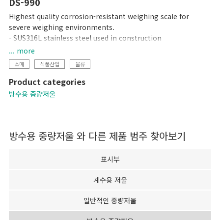
DS-990
Highest quality corrosion-resistant weighing scale for
severe weighing environments.
- SUS316L stainless steel used in construction
- Uses a hermetically sealed stainless steel load cell
... more
- Built-in rechargeable battery and AC adaptor operation
소매
식품산업
물류
Product categories
방수용 중량저울
방수용 중량저울
와 다른 제품 범주 찾아보기
표시부
계수용 저울
일반적인 중량저울