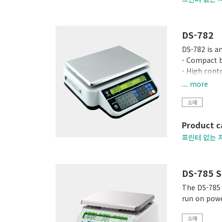
DS-782
DS-782 is a
- Compact 
- High cont
- Up to 99
... more
- 15 preset 
소매
- RS-232C i
- Operates 
Product c
프린터 없는 
DS-785 S
The DS-785 
run on powe
소매