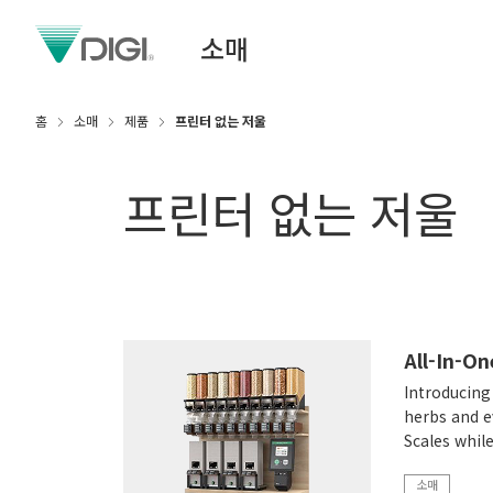
소매
홈
소매
제품
프린터 없는 저울
프린터 없는 저울
All-In-O
Introducing 
herbs and e
Scales whil
소매