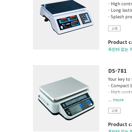
- High cont
- Long last
- Splash pr
소매
Product c
프린터 없는 
DS-781
Your key to 
- Compact 
- High cont
- Up to 99
... more
- Equipped 
소매
Product c
프린터 없는 