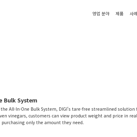
영업 분야
제품
사
ne Bulk System
the All-In-One Bulk System, DIGI's tare-free streamlined solution 
ven vinegars, customers can view product weight and price in real
e purchasing only the amount they need.