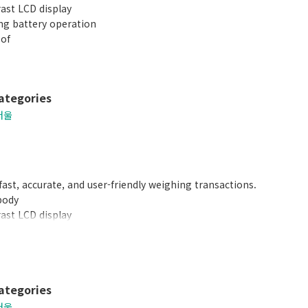
rast LCD display
ing battery operation
oof
ategories
저울
fast, accurate, and user-friendly weighing transactions.
body
rast LCD display
 PLUs programmable
with 15 preset keys
ategories
저울