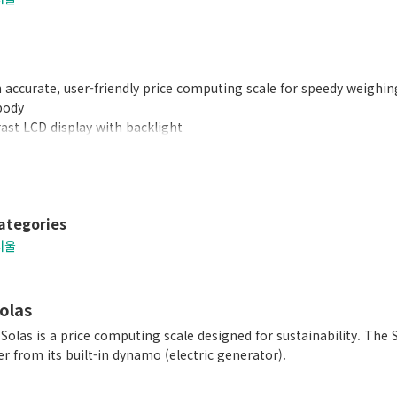
n accurate, user-friendly price computing scale for speedy weighin
body
rast LCD display with backlight
 PLUs programmable
keys
nterface
on rechargeable batteries
ategories
저울
olas
Solas is a price computing scale designed for sustainability. The 
r from its built-in dynamo (electric generator).