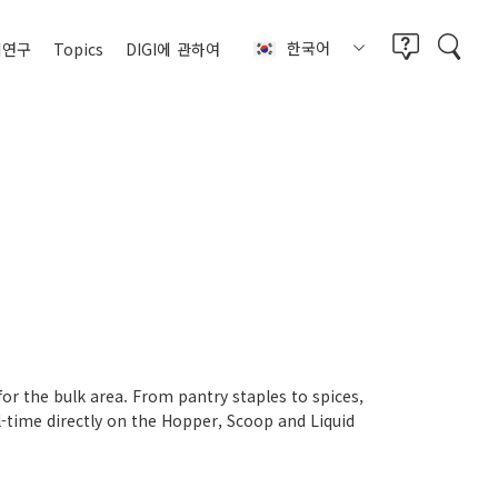
한국어
례연구
Topics
DIGI에
관하여
for the bulk area. From pantry staples to spices,
-time directly on the Hopper, Scoop and Liquid