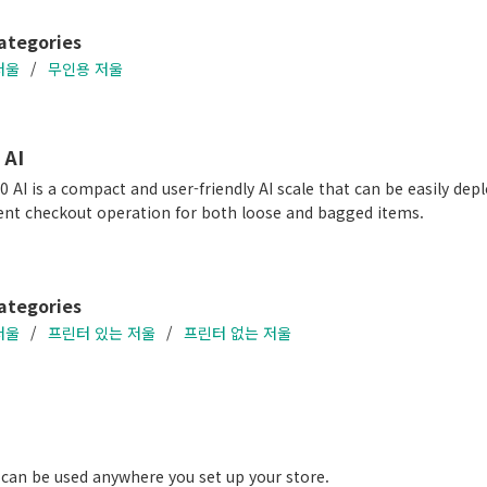
ategories
저울
무인용 저울
 AI
AI is a compact and user-friendly AI scale that can be easily deploy
gent checkout operation for both loose and bagged items.
ategories
저울
프린터 있는 저울
프린터 없는 저울
can be used anywhere you set up your store.