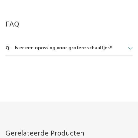
FAQ
Is er een opossing voor grotere schaaltjes?
De optie manuele bediening dient voor grotere schaaltjes.
Gerelateerde Producten