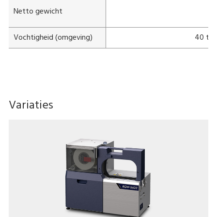
・+
Netto gewicht
・+
Vochtigheid (omgeving)
40 tot
Variaties