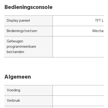
Bedieningsconsole
Display paneel
TFT LCD
Bedieningstoetsen
Mechanis
Geheugen
programmeerbare
bestanden
Algemeen
Voeding
Verbruik