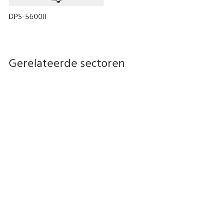
DPS-5600II
Gerelateerde sectoren
Packaging Solution for Food
Packaging Solution for Retail
Industry
Stores