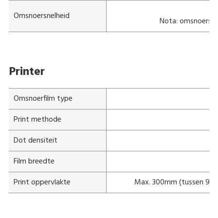
Ma
Omsnoersnelheid
Nota: omsnoersnel
Printer
Omsnoerfilm type
Print methode
Dot densiteit
Film breedte
Print oppervlakte
Max. 300mm (tussen 95