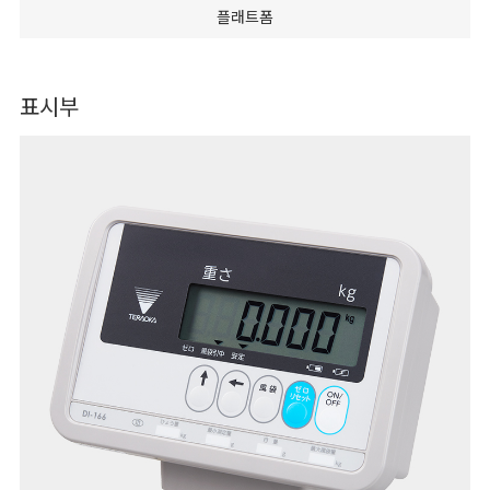
플래트폼
표시부