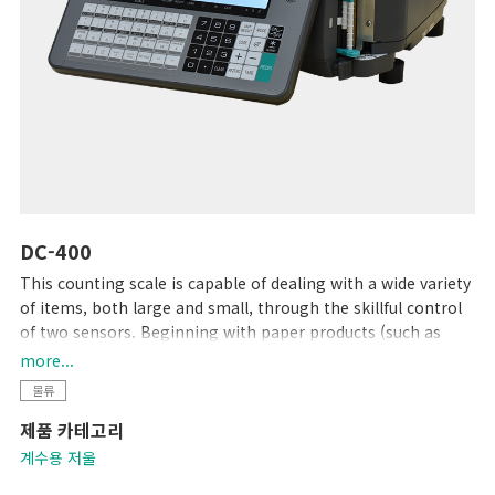
DC-400
This counting scale is capable of dealing with a wide variety
of items, both large and small, through the skillful control
of two sensors. Beginning with paper products (such as
flyers), steel, plastic, and wrapping materials, it can count
more...
almost anything that you would want to count. After your
물류
items are counted, an internal printer prints out labels that
제품 카테고리
can be used as inventory labels when attached to the
counted items.
계수용 저울