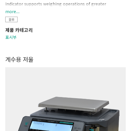
indicator supports weighing operations of greater
complexity. Variations include the ruggedly-constructed,
more...
IP65-compliant DIX-2000 Series, and the general-purpose
물류
DIX-1000 Series, providing a range of options to suit varied
제품 카테고리
work environments.
표시부
계수용 저울