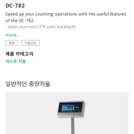
DC-782
Speed up your counting operations with the useful features
of the DC-782.
- High contrast LCD with backlight
- Compact designed
more...
- 10 preset keys
물류
식품산업
- 25 item memory
제품 카테고리
계수용 저울
일반적인 중량저울