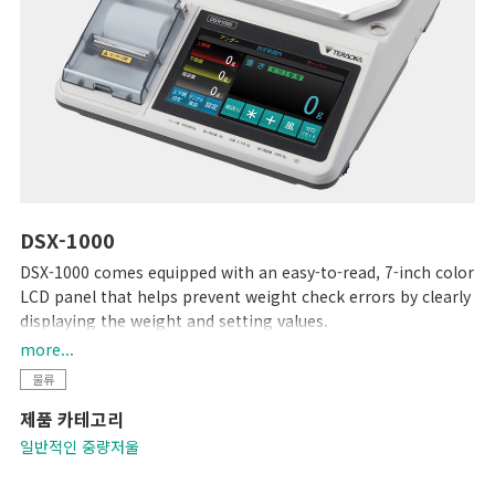
DSX-1000
DSX-1000 comes equipped with an easy-to-read, 7-inch color
LCD panel that helps prevent weight check errors by clearly
displaying the weight and setting values.
The scale automatically checks the weight against preset
more...
upper and lower limits and notifies the user that the weight
물류
is LOW, OK, or HIGH with indicator lights and a built-in
제품 카테고리
audible alarm.
Its full-featured printing functionality (for built-in printer
일반적인 중량저울
models) lets you better manage the weighing process by
providing a print-out with a serial item number, the check