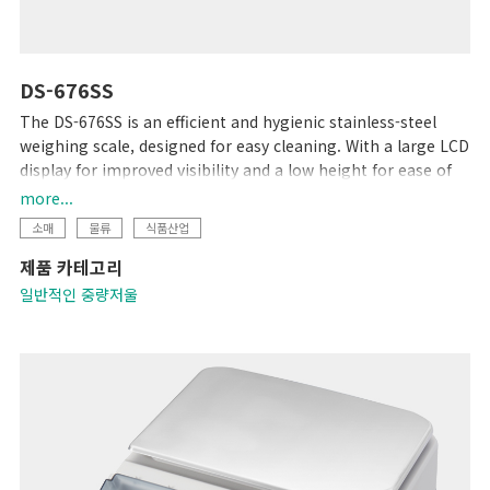
DS-676SS
The DS-676SS is an efficient and hygienic stainless-steel
weighing scale, designed for easy cleaning. With a large LCD
display for improved visibility and a low height for ease of
loading and unloading, this scale is ideal for any
more...
professional setting.
소매
물류
식품산업
제품 카테고리
일반적인 중량저울