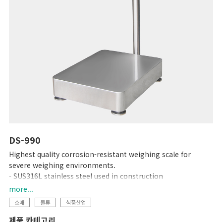
DS-990
Highest quality corrosion-resistant weighing scale for
severe weighing environments.
- SUS316L stainless steel used in construction
- Uses a hermetically sealed stainless steel load cell
more...
- Built-in rechargeable battery and AC adaptor operation
소매
물류
식품산업
제품 카테고리