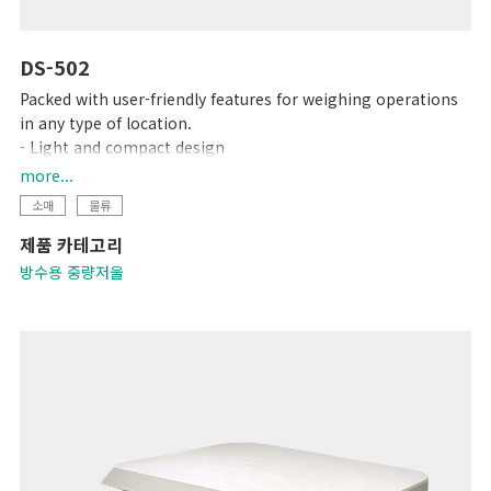
DS-502
Packed with user-friendly features for weighing operations
in any type of location.
- Light and compact design
- IP65 protection
more...
- 6-digit LCD display
소매
물류
- 1,000 hours of continuous use with 4 C-size dry cell
제품 카테고리
batteries
방수용 중량저울