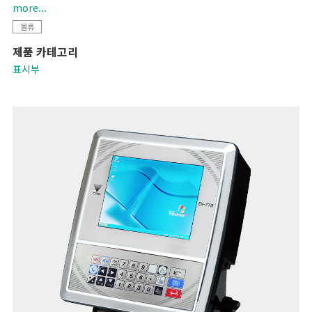
- High internal resolution of 1/300,000. with display
more...
resolution of up to 1/15,000
물류
- Supports up to eight 350 ohm load cells
제품 카테고리
- Optional dot matrix printer
- RS-232C/USB/set point interface
표시부