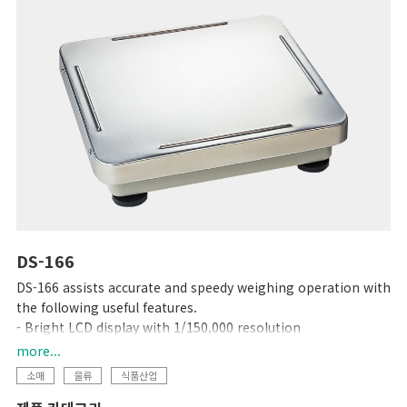
DS-166
DS-166 assists accurate and speedy weighing operation with
the following useful features.
- Bright LCD display with 1/150,000 resolution
- One touch/digital tare subtraction
more...
- Zero recall function
소매
물류
식품산업
- Two set points for HIGH/OK/LOW
- RS-232C interface link to PC