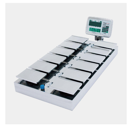
result, and the tare amount.
DSX-1000 has a standard RS-232 interface for sending
weighing data to a PC or an optional external printer. The
interface can also be used to control other equipment.
DSX-1000 also features a large 270.9 x 198.4 mm weighing
platter.