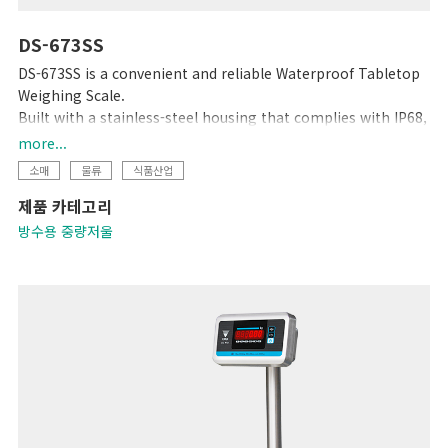
DS-673SS
DS-673SS is a convenient and reliable Waterproof Tabletop
Weighing Scale.
Built with a stainless-steel housing that complies with IP68,
this scale is totally waterproof and washable, making it the
more...
perfect choice for any environment. The bright LED display
소매
물류
식품산업
ensures accuracy and easy visibility, even in dark or
제품 카테고리
underwater settings, and its low profile makes loading and
unloading objects faster and easier.
방수용 중량저울