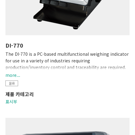
DI-770
The DI-770 is a PC-based multifunctional weighing indicator
for use in a variety of industries requiring
production/inventory control and traceability are required.
Its networking capability makes it easier to connect with
more...
other systems for data management.
물류
제품 카테고리
표시부