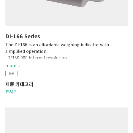
DI-166 Series
The DI-166 is an affordable weighing indicator with
simplified operation.
- 1/150,000 internal resolution
- Just 5 operation keys, marked with graphic symbols
more...
- High contrast LCD with backlight
물류
제품 카테고리
표시부