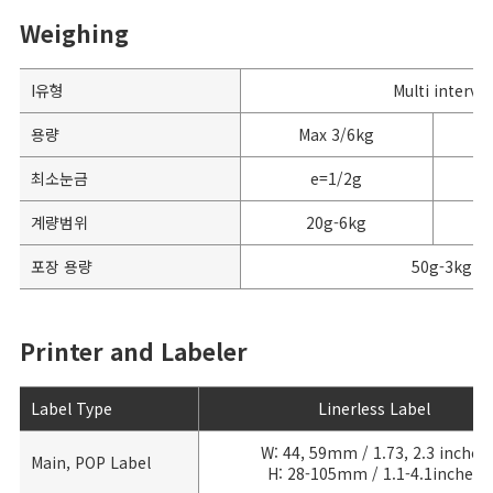
Weighing
I유형
Multi interval
용량
Max 3/6kg
최소눈금
e=1/2g
계량범위
20g-6kg
포장 용량
50g-3kg
Printer and Labeler
Label Type
Linerless Label
W: 44, 59mm / 1.73, 2.3 inches
Main, POP Label
H: 28-105mm / 1.1-4.1inches