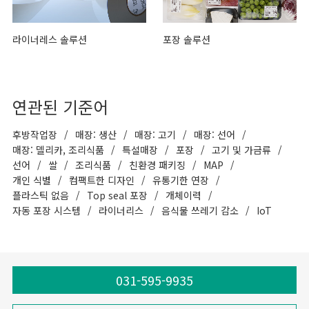
라이너레스 솔루션
포장 솔루션
연관된 기준어
후방작업장
매장: 생산
매장: 고기
매장: 선어
매장: 델리카, 조리식품
특설매장
포장
고기 및 가금류
선어
쌀
조리식품
친환경 패키징
MAP
개인 식별
컴팩트한 디자인
유통기한 연장
플라스틱 없음
Top seal 포장
개체이력
자동 포장 시스템
라이너리스
음식물 쓰레기 감소
IoT
031-595-9935