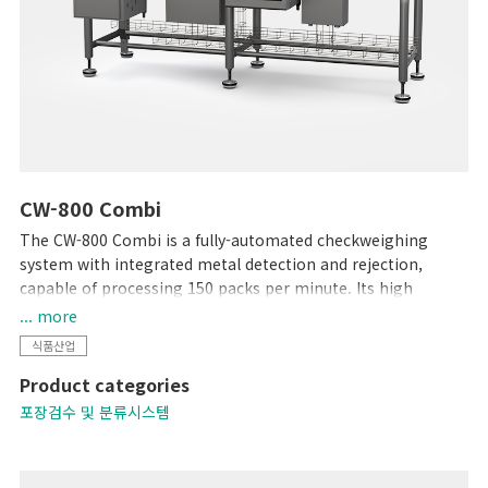
CW-800 Combi
The CW-800 Combi is a fully-automated checkweighing
system with integrated metal detection and rejection,
capable of processing 150 packs per minute. Its high
productivity will ensure targets are met, whilst your brand is
... more
protected by ensuring target weight is met and foreign
식품산업
contaminants are kept out.
Product categories
포장검수 및 분류시스템