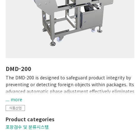
DMD-200
The DMD-200 is designed to safeguard product integrity by
preventing or detecting foreign objects within packages. Its
advanced automatic phase adjustment effectively eliminates
product interference, enhancing detection sensitivity across
... more
various packaging types.
식품산업
Product categories
포장검수 및 분류시스템