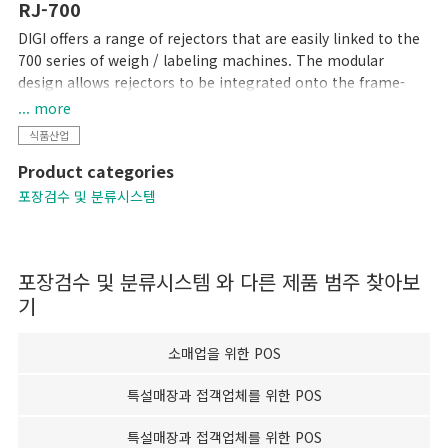
RJ-700
DIGI offers a range of rejectors that are easily linked to the
700 series of weigh / labeling machines. The modular
design allows rejectors to be integrated onto the frame-
work of the weigh/labeler or as a stand alone unit. An
... more
optional intelligent pack can be added to giving advanced
식품산업
features.
Product categories
포장검수 및 분류시스템
포장검수 및 분류시스템
와 다른 제품 범주 찾아보
기
소매업을 위한 POS
특설매장과 접객업체를 위한 POS
특설매장과 접객업체를 위한 POS