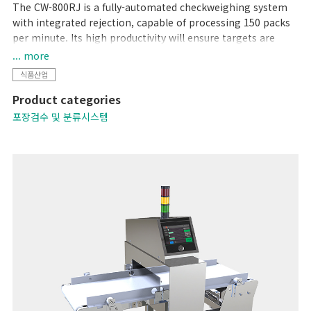
The CW-800RJ is a fully-automated checkweighing system
with integrated rejection, capable of processing 150 packs
per minute. Its high productivity will ensure targets are
met, whilst your brand is protected by ensuring target
... more
weight is met.
식품산업
Product categories
포장검수 및 분류시스템