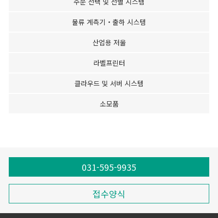
주문 선택 및 선별 시스템
물류 계측기・출하 시스템
산업용 저울
라벨프린터
클라우드 및 서버 시스템
소모품
031-595-9935
접수양식